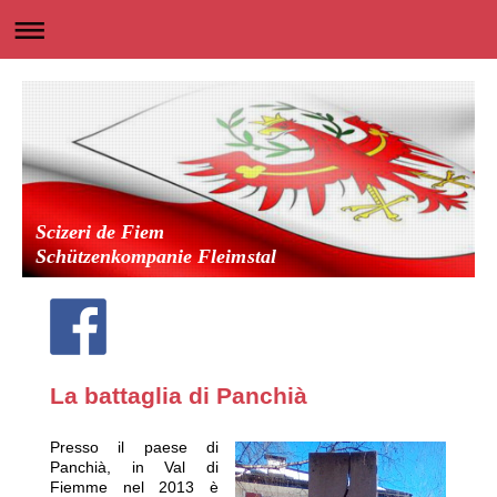
Scizeri de Fiem
Schützenkompanie Fleimstal
La battaglia di Panchià
Presso il paese di
Panchià, in Val di
Fiemme nel 2013 è