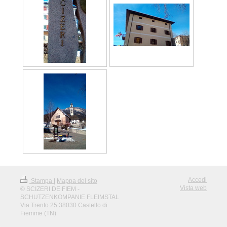
Accedi
Stampa
|
Mappa del sito
Vista web
© SCIZERI DE FIEM -
SCHUTZENKOMPANIE FLEIMSTAL
Via Trento 25 38030 Castello di
Fiemme (TN)