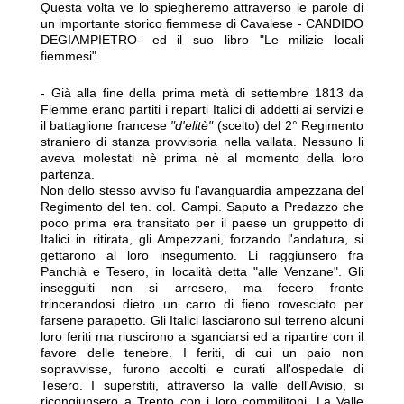
Questa volta ve lo spiegheremo attraverso le parole di
un importante storico fiemmese di Cavalese - CANDIDO
DEGIAMPIETRO- ed il suo libro "Le milizie locali
fiemmesi".
- Già alla fine della prima metà di settembre 1813 da
Fiemme erano partiti i reparti Italici di addetti ai servizi e
il battaglione francese
"d'elitè"
(scelto) del 2° Regimento
straniero di stanza provvisoria nella vallata. Nessuno li
aveva molestati nè prima nè al momento della loro
partenza.
Non dello stesso avviso fu l'avanguardia ampezzana del
Regimento del ten. col. Campi. Saputo a Predazzo che
poco prima era transitato per il paese un gruppetto di
Italici in ritirata, gli Ampezzani, forzando l'andatura, si
gettarono al loro insegumento. Li raggiunsero fra
Panchià e Tesero, in località detta "alle Venzane". Gli
insegguiti non si arresero, ma fecero fronte
trincerandosi dietro un carro di fieno rovesciato per
farsene parapetto. Gli Italici lasciarono sul terreno alcuni
loro feriti ma riuscirono a sganciarsi ed a ripartire con il
favore delle tenebre. I feriti, di cui un paio non
sopravvisse, furono accolti e curati all'ospedale di
Tesero. I superstiti, attraverso la valle dell'Avisio, si
ricongiunsero a Trento con i loro commilitoni. La Valle